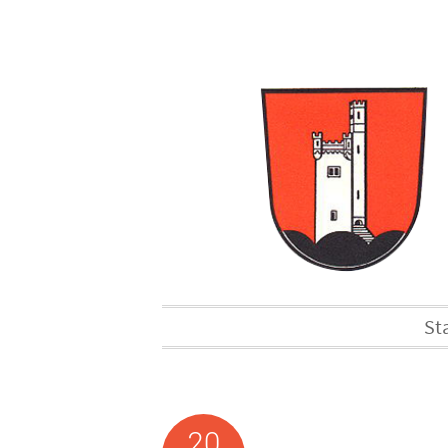
St
20