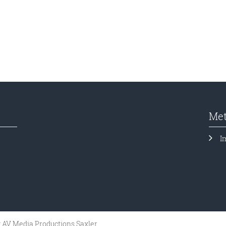
Me
I
y
AV Media Productions Saxler