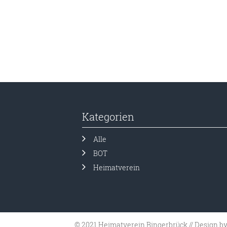
Kategorien
Alle
BOT
Heimatverein
© 2021 Heimatverein Bingerbrück //
Design b